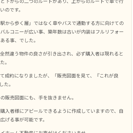
トと下からの二つのルートがあり、上からのルートで車で行
いのです。
「駅から歩く層」ではなく車やバスで通勤する方に向けての
でバルコニーが広い事、築年数は古いが内装はフルリフォー
である事、でした。
、全然違う物件の良さが引き出され、必ず購入者は現れると
した。
って成約になりましたが、「販売図面を見て、『これが良
した。
けの販売図面にも、手を抜きません。
る購入者様にアピールできるように作成していますので、自
広げる事が可能です。
マイホーム不動産にお声がけくださいませ。