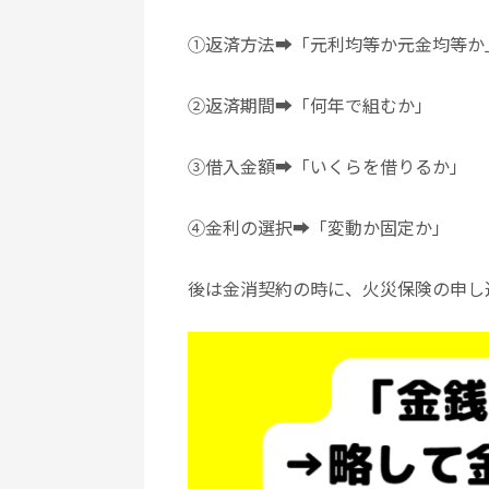
①返済方法➡「元利均等か元金均等か
②返済期間➡「何年で組むか」
③借入金額➡「いくらを借りるか」
④金利の選択➡「変動か固定か」
後は金消契約の時に、火災保険の申し