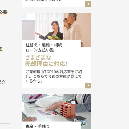
必要
る
場合