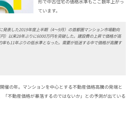
形で中古住宅の価格水準もここ数年上がっ
ています。
に発表した2019年度上半期（4～9月）の首都圏マンション市場動向
7万円）以来28年ぶりに6000万円を突破した。建設費の上昇で価格が高
約率も11年ぶりの低水準となった。需要が低迷する中で価格が高騰す
ック開催の年。マンションを中心とする不動産価格高騰の発端と
、「不動産価格が暴落するのではないか」との予測が出ている