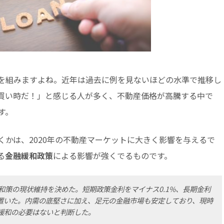
を組みますよね。近年は過去に例を見ないほどの水準で推移し
買い時だ！」と感じる人が多く、不動産価格が高騰する中で
す。
くかは、2020年の不動産マーケットに大きく影響を与えるで
る
金融緩和政策
による影響が強くでるものです。
和策の現状維持を決めた。短期政策金利をマイナス0.1%、長期金利
置いた。内需の底堅さに加え、足元の金融市場も安定しており、現時
緩和の必要はないと判断した。