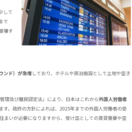
少して
まで
崩壊す
ウンド）が急増
しており、ホテルや民泊施設として土地や空き
。
国管理及び難民認定法」により、日本はこれから
外国人労働者
ます。政府の方針によれば、2025年までの外国人労働者の受
は住まいが必要になりますから、受け皿としての賃貸需要や空